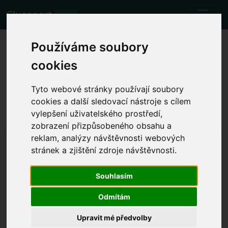
Cluesport
BETA
Les meilleurs billets d'avion et
Používáme soubory
tickets pour le match de
cookies
football Paris Saint Germain vs
Tyto webové stránky používají soubory
Monaco.
cookies a další sledovací nástroje s cílem
vylepšení uživatelského prostředí,
Matchs
26.11.2023 Paris Saint Germain - Monaco
zobrazení přizpůsobeného obsahu a
reklam, analýzy návštěvnosti webových
Afficher l'heure locale du match
stránek a zjištění zdroje návštěvnosti.
dim. 26.11.2023 l'heure sera déterminée
Parc des Princes, Paris (France)
Souhlasím
Ligue 1
L'événement a déjà eu lieu. Cependant, vous pouvez
Odmítám
essayer un autre événement.
Upravit mé předvolby