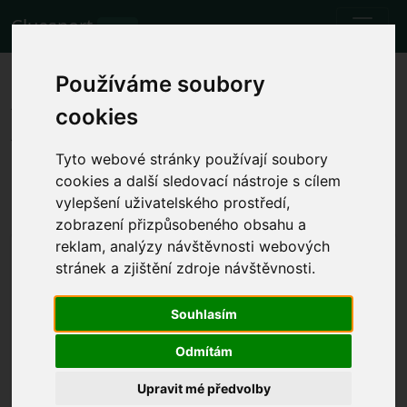
Cluesport
BETA
Les meilleurs billets d'avion et
Používáme soubory
tickets pour le match de
cookies
football Sporting CP vs Casa
Tyto webové stránky používají soubory
Pia.
cookies a další sledovací nástroje s cílem
vylepšení uživatelského prostředí,
Matchs
28.1.2024 Sporting CP - Casa Pia
zobrazení přizpůsobeného obsahu a
reklam, analýzy návštěvnosti webových
Afficher l'heure locale du match
stránek a zjištění zdroje návštěvnosti.
dim. 28.1.2024 l'heure sera déterminée
Estádio José Alvalade, Lisbon
Souhlasím
(Portugal)
Odmítám
Primeira Liga
L'événement a déjà eu lieu. Cependant, vous pouvez
Upravit mé předvolby
essayer un autre événement.