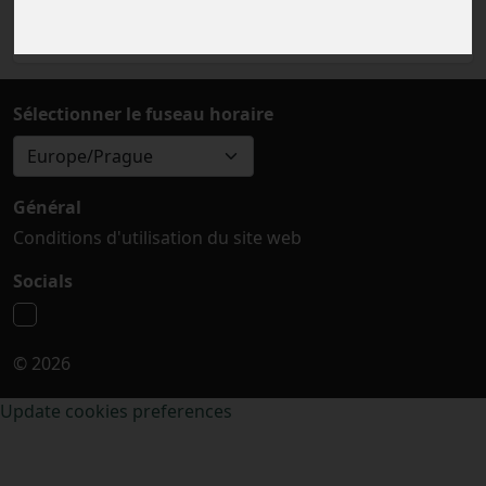
essayer un autre événement.
Sélectionner le fuseau horaire
Europe/Prague
Général
Conditions d'utilisation du site web
Socials
© 2026
Update cookies preferences