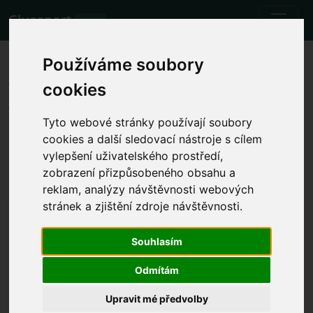
Cluesport
BETA
Les meilleurs billets d'avion et
Používáme soubory
tickets pour le match de
cookies
football Borussia Dortmund vs
Tyto webové stránky používají soubory
Union Berlin.
cookies a další sledovací nástroje s cílem
vylepšení uživatelského prostředí,
Matchs
zobrazení přizpůsobeného obsahu a
7.10.2023 Borussia Dortmund 4 - 2 Union Berlin
reklam, analýzy návštěvnosti webových
stránek a zjištění zdroje návštěvnosti.
Afficher l'heure locale du match
sam. 7.10.2023 l'heure sera déterminée
Souhlasím
SIGNAL IDUNA PARK, Dortmund
(Germany)
Odmítám
Bundesliga
Upravit mé předvolby
L'événement a déjà eu lieu. Cependant, vous pouvez