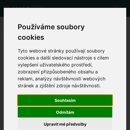
Cluesport
BETA
Les meilleurs billets d'avion et
Používáme soubory
tickets pour le match de
cookies
football RB Leipzig vs VfL
Tyto webové stránky používají soubory
Bochum.
cookies a další sledovací nástroje s cílem
vylepšení uživatelského prostředí,
Matchs
7.10.2023 RB Leipzig - VfL Bochum
zobrazení přizpůsobeného obsahu a
reklam, analýzy návštěvnosti webových
Afficher l'heure locale du match
stránek a zjištění zdroje návštěvnosti.
sam. 7.10.2023 l'heure sera déterminée
Red Bull Arena, Leipzig (Germany)
Souhlasím
Bundesliga
L'événement a déjà eu lieu. Cependant, vous pouvez
Odmítám
essayer un autre événement.
Upravit mé předvolby